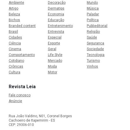
Ambiente
Decoração
Mundo
Artigo
Dermatips
Música
Beleza
Economia
Paladar
Bichos
Educação
Política
Branded content
Entretenimento
Publieditorial
Brasil
Entrevista
Religião
Cidades
Especial
Saúde
Ciência
Esporte
Segurança
Cinema
Geral
Sociedade
Comportamento
Life Style
Tecnologia
Cotidiano
Mercado
Turismo
Crônicas
Moda
Vinhos
Cultura
Motor
Revista Leia
Fale conosco
Anúncie
Rua João Valdino, N01, Coronel Borges
Cachoeiro de Itapemirim - ES
CEP: 29306-010