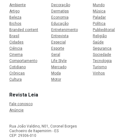
Ambiente
Decoração
Mundo
Artigo
Dermatips
Música
Beleza
Economia
Paladar
Bichos
Educação
Política
Branded content
Entretenimento
Publieditorial
Brasil
Entrevista
Religião
Cidades
Especial
Saúde
Ciência
Esporte
Segurança
Cinema
Geral
Sociedade
Comportamento
Life Style
Tecnologia
Cotidiano
Mercado
Turismo
Crônicas
Moda
Vinhos
Cultura
Motor
Revista Leia
Fale conosco
Anúncie
Rua João Valdino, N01, Coronel Borges
Cachoeiro de Itapemirim - ES
CEP: 29306-010