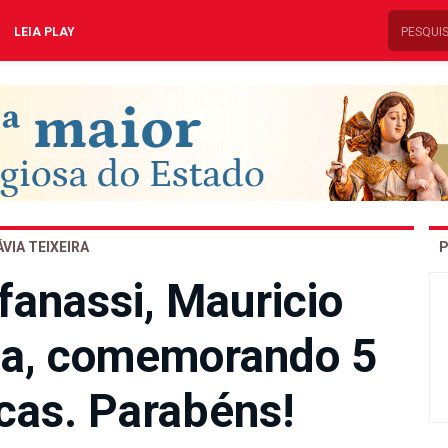
LEIA PLAY
ÁVIA TEIXEIRA
P
fanassi, Mauricio
ena, comemorando 5
cas. Parabéns!