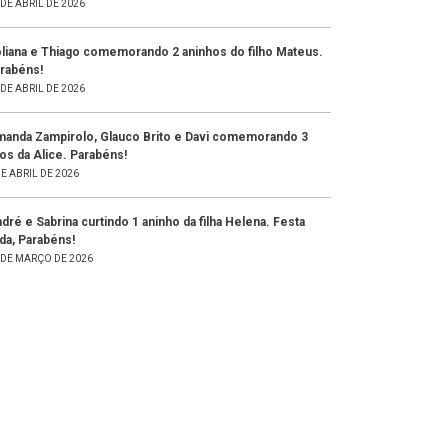
 DE ABRIL DE 2026
liana e Thiago comemorando 2 aninhos do filho Mateus.
rabéns!
 DE ABRIL DE 2026
anda Zampirolo, Glauco Brito e Davi comemorando 3
os da Alice. Parabéns!
DE ABRIL DE 2026
dré e Sabrina curtindo 1 aninho da filha Helena. Festa
nda, Parabéns!
 DE MARÇO DE 2026