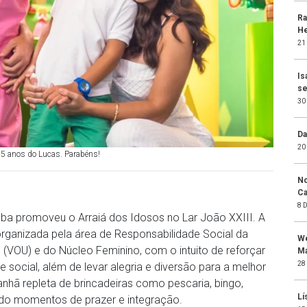
Ra
He
21
Is
se
30
Da
20
 5 anos do Lucas. Parabéns!
No
Ca
8 
aba promoveu o Arraiá dos Idosos no Lar João XXIII. A
 organizada pela área de Responsabilidade Social da
We
 (VOU) e do Núcleo Feminino, com o intuito de reforçar
Ma
28
e social, além de levar alegria e diversão para a melhor
nhã repleta de brincadeiras como pescaria, bingo,
Lí
ando momentos de prazer e integração.