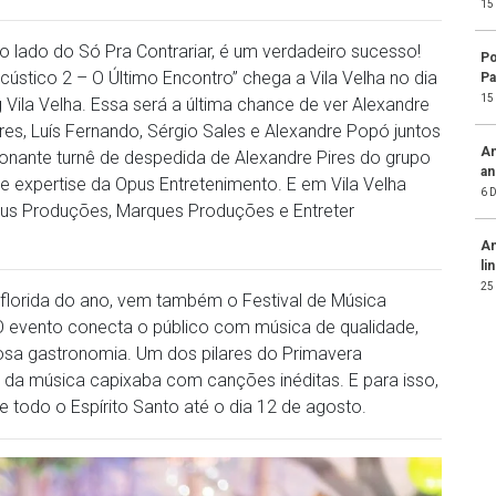
15
ao lado do Só Pra Contrariar, é um verdadeiro sucesso!
Po
cústico 2 – O Último Encontro” chega a Vila Velha no dia
Pa
15
ila Velha. Essa será a última chance de ver Alexandre
Pires, Luís Fernando, Sérgio Sales e Alexandre Popó juntos
Am
onante turnê de despedida de Alexandre Pires do grupo
an
e expertise da Opus Entretenimento. E em Vila Velha
6 
ius Produções, Marques Produções e Entreter
An
li
25
florida do ano, vem também o Festival de Música
O evento conecta o público com música de qualidade,
iosa gastronomia. Um dos pilares do Primavera
s da música capixaba com canções inéditas. E para isso,
 todo o Espírito Santo até o dia 12 de agosto.