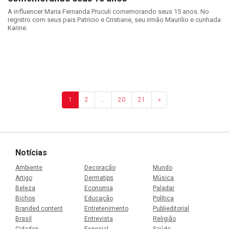
A influencer Maria Fernanda Pruculi comemorando seus 15 anos. No
registro com seus pais Patricio e Cristiane, seu irmão Maurilio e cunhada
Karine.
1
2
…
20
21
»
Notícias
Ambiente
Decoração
Mundo
Artigo
Dermatips
Música
Beleza
Economia
Paladar
Bichos
Educação
Política
Branded content
Entretenimento
Publieditorial
Brasil
Entrevista
Religião
Cidades
Especial
Saúde