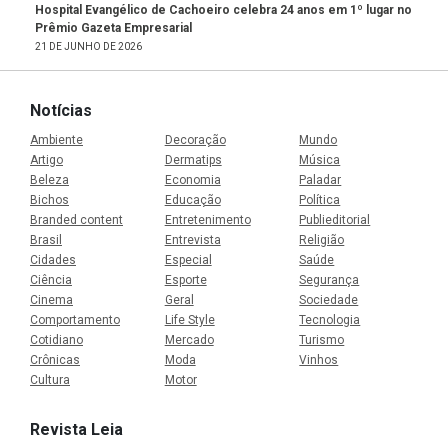
Hospital Evangélico de Cachoeiro celebra 24 anos em 1º lugar no
Prêmio Gazeta Empresarial
21 DE JUNHO DE 2026
Notícias
Ambiente
Decoração
Mundo
Artigo
Dermatips
Música
Beleza
Economia
Paladar
Bichos
Educação
Política
Branded content
Entretenimento
Publieditorial
Brasil
Entrevista
Religião
Cidades
Especial
Saúde
Ciência
Esporte
Segurança
Cinema
Geral
Sociedade
Comportamento
Life Style
Tecnologia
Cotidiano
Mercado
Turismo
Crônicas
Moda
Vinhos
Cultura
Motor
Revista Leia