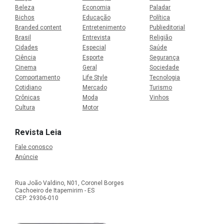
Beleza
Economia
Paladar
Bichos
Educação
Política
Branded content
Entretenimento
Publieditorial
Brasil
Entrevista
Religião
Cidades
Especial
Saúde
Ciência
Esporte
Segurança
Cinema
Geral
Sociedade
Comportamento
Life Style
Tecnologia
Cotidiano
Mercado
Turismo
Crônicas
Moda
Vinhos
Cultura
Motor
Revista Leia
Fale conosco
Anúncie
Rua João Valdino, N01, Coronel Borges
Cachoeiro de Itapemirim - ES
CEP: 29306-010