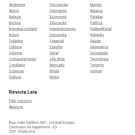
Ambiente
Decoração
Mundo
Artigo
Dermatips
Música
Beleza
Economia
Paladar
Bichos
Educação
Política
Branded content
Entretenimento
Publieditorial
Brasil
Entrevista
Religião
Cidades
Especial
Saúde
Ciência
Esporte
Segurança
Cinema
Geral
Sociedade
Comportamento
Life Style
Tecnologia
Cotidiano
Mercado
Turismo
Crônicas
Moda
Vinhos
Cultura
Motor
Revista Leia
Fale conosco
Anúncie
Rua João Valdino, N01, Coronel Borges
Cachoeiro de Itapemirim - ES
CEP: 29306-010