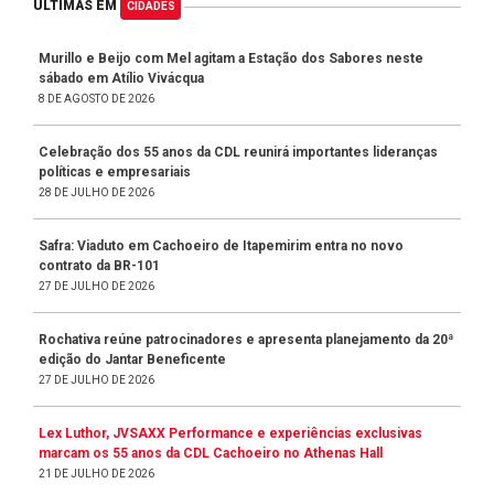
ÚLTIMAS EM
CIDADES
Murillo e Beijo com Mel agitam a Estação dos Sabores neste
sábado em Atílio Vivácqua
8 DE AGOSTO DE 2026
Celebração dos 55 anos da CDL reunirá importantes lideranças
políticas e empresariais
28 DE JULHO DE 2026
Safra: Viaduto em Cachoeiro de Itapemirim entra no novo
contrato da BR-101
27 DE JULHO DE 2026
Rochativa reúne patrocinadores e apresenta planejamento da 20ª
edição do Jantar Beneficente
27 DE JULHO DE 2026
Lex Luthor, JVSAXX Performance e experiências exclusivas
marcam os 55 anos da CDL Cachoeiro no Athenas Hall
21 DE JULHO DE 2026