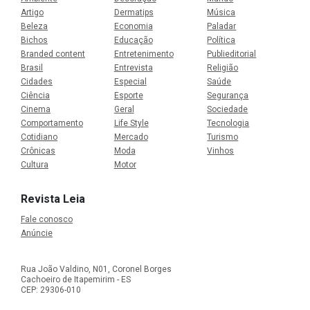
Artigo
Dermatips
Música
Beleza
Economia
Paladar
Bichos
Educação
Política
Branded content
Entretenimento
Publieditorial
Brasil
Entrevista
Religião
Cidades
Especial
Saúde
Ciência
Esporte
Segurança
Cinema
Geral
Sociedade
Comportamento
Life Style
Tecnologia
Cotidiano
Mercado
Turismo
Crônicas
Moda
Vinhos
Cultura
Motor
Revista Leia
Fale conosco
Anúncie
Rua João Valdino, N01, Coronel Borges
Cachoeiro de Itapemirim - ES
CEP: 29306-010