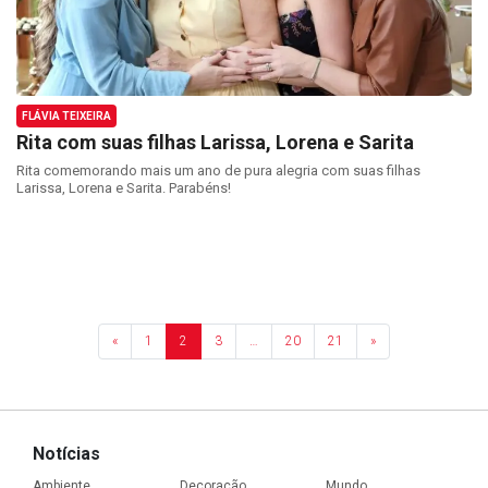
FLÁVIA TEIXEIRA
Rita com suas filhas Larissa, Lorena e Sarita
Rita comemorando mais um ano de pura alegria com suas filhas
Larissa, Lorena e Sarita. Parabéns!
«
1
2
3
…
20
21
»
Notícias
Ambiente
Decoração
Mundo