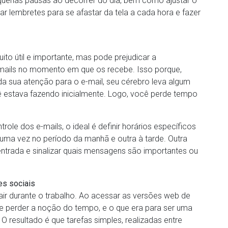
quenas pausas ao decorrer do dia, bem como ajustar o
mar lembretes para se afastar da tela a cada hora e fazer
o útil e importante, mas pode prejudicar a
e-mails no momento em que os recebe. Isso porque,
a sua atenção para o e-mail, seu cérebro leva algum
ê estava fazendo inicialmente. Logo, você perde tempo
ole dos e-mails, o ideal é definir horários específicos
ma vez no período da manhã e outra à tarde. Outra
ntrada e sinalizar quais mensagens são importantes ou
es sociais
trair durante o trabalho. Ao acessar as versões web de
de perder a noção do tempo, e o que era para ser uma
 resultado é que tarefas simples, realizadas entre