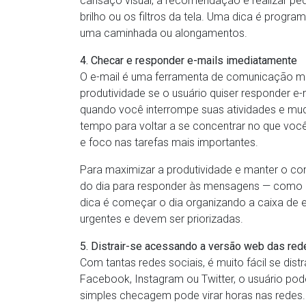
cansaço visual, a recomendação é realizar pe
brilho ou os filtros da tela. Uma dica é progra
uma caminhada ou alongamentos.
4. Checar e responder e-mails imediatamente
O e-mail é uma ferramenta de comunicação muit
produtividade se o usuário quiser responder 
quando você interrompe suas atividades e mud
tempo para voltar a se concentrar no que voc
e foco nas tarefas mais importantes.
Para maximizar a produtividade e manter o contr
do dia para responder às mensagens — como u
dica é começar o dia organizando a caixa de e
urgentes e devem ser priorizadas.
5. Distrair-se acessando a versão web das red
Com tantas redes sociais, é muito fácil se dis
Facebook, Instagram ou Twitter, o usuário po
simples checagem pode virar horas nas redes. O