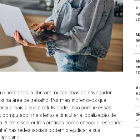
O 
ag
8 
Mã
no
10
Ma
se
7 
Ar
 o notebook já abriram muitas abas do navegador
Ho
s na área de trabalho. Por mais inofensivos que
12
ejudiciais à sua produtividade. Isso porque essas
Si
 computador mais lento e dificultar a localização de
23
 Além disso, outras práticas como checar e responder
nha” nas redes sociais podem prejudicar a sua
In
trabalho.