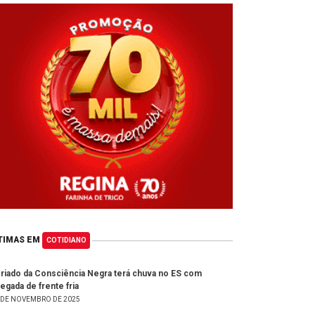
TIMAS EM
COTIDIANO
riado da Consciência Negra terá chuva no ES com
egada de frente fria
 DE NOVEMBRO DE 2025