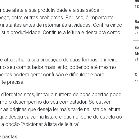
ma
7 
r que afeta a sua produtividade e a sua saúde —
ça, entre outros problemas. Por isso, é importante
Ra
instantes antes de retornar às atividades. Confira cinco
pa
ua produtividade. Continue a leitura e descubra como
27
Se
M
atrapalhar a sua produção de duas formas: primeiro,
21
ar o seu computador mais lento, podendo até mesmo
abertas podem gerar confusão e dificuldade para
Cl
22
te precisa.
diferentes sites, limitar o número de abas abertas pode
como o desempenho do seu computador. Se estiver
s páginas que deseja ler mais tarde na lista de leitura.
e deseja salvar na lista e clique no ícone de estrela ao
 opção “Adicionar à lista de leitura”.
e pastas