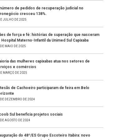
número de pedidos de recuperação judicial no
ronegócio cresceu 138%.
DE JULHO DE 2025
es de força e fé: histórias de superação que nasceram
 Hospital Materno-Infantil da Unimed Sul Capixaba
 DE MAIO DE 2025
ioria das mulheres capixabas atua nos setores de
rviços e comércios
DE MARÇO DE 2025
tesãs de Cachoeiro participaram de feira em Belo
rizonte
 DE DEZEMBRO DE 2024
coob Sul beneficia projetos sociais
 DE AGOSTO DE 2024
auguração do 48º/ES Grupo Escoteiro Itabira: novo