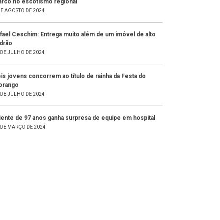
rco no escotismo regional
DE AGOSTO DE 2024
fael Ceschim: Entrega muito além de um imóvel de alto
drão
 DE JULHO DE 2024
is jovens concorrem ao título de rainha da Festa do
orango
 DE JULHO DE 2024
iente de 97 anos ganha surpresa de equipe em hospital
 DE MARÇO DE 2024