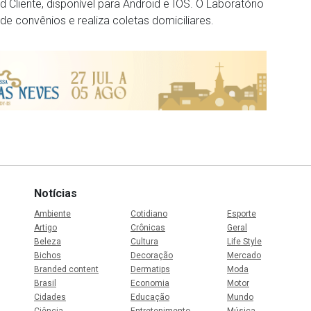
Cliente, disponível para Android e IOS. O Laboratório
e convênios e realiza coletas domiciliares.
Notícias
Ambiente
Cotidiano
Esporte
Artigo
Crônicas
Geral
Beleza
Cultura
Life Style
Bichos
Decoração
Mercado
Branded content
Dermatips
Moda
Brasil
Economia
Motor
Cidades
Educação
Mundo