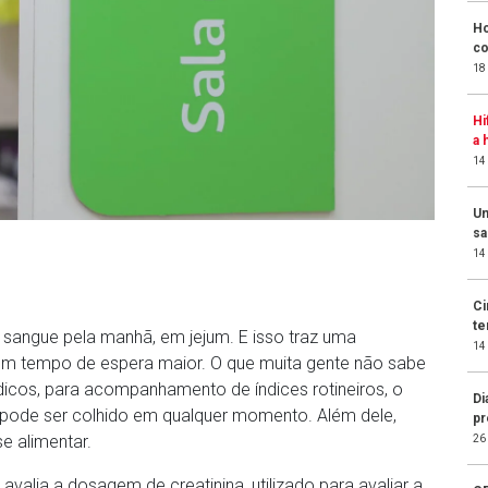
Ho
co
18
Hi
a 
14
Un
sa
14
Ci
te
e sangue pela manhã, em jejum. E isso traz uma
14
um tempo de espera maior. O que muita gente não sabe
cos, para acompanhamento de índices rotineiros, o
Di
pode ser colhido em qualquer momento. Além dele,
pr
e alimentar.
26
alia a dosagem de creatinina, utilizado para avaliar a