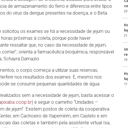
CE
iência de armazenamento do ferro e diferencia entre tipos
co
23
os do vírus da dengue presentes na doença; e o Beta
Ho
lu
 solicitou os exames se há a necessidade de jejum ou
21
s horas próximas à coleta, porque pode haver
tante ressaltar que, no caso da necessidade de jejum,
Un
 comer”, orienta a farmacêutica bioquímica, responsável
re
a, Schayra Damazio.
19
mentos, o corpo começa a utilizar suas reservas,
Ho
nterferir nos resultados dos exames. E, mesmo nos
lu
 pode-se consumir pequenas quantidades de água.
17
ealizados sem a necessidade de jejum, basta acessar o
pixaba.coop.br
) e seguir o caminho “Unidades –
 de jejum”. Existem postos de coleta da cooperativa
 Center, em Cachoeiro de Itapemirim, em Castelo e em
cais das coletas e também pela assistente virtual Isa,