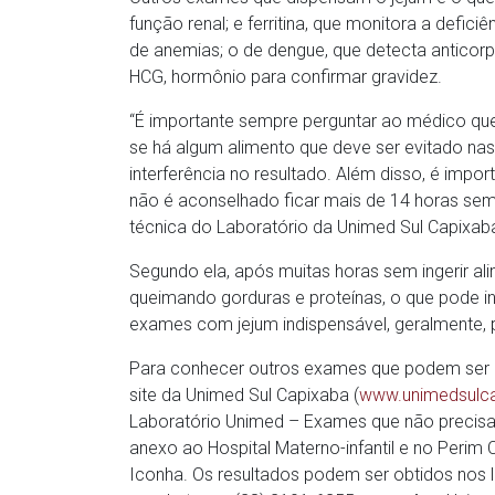
função renal; e ferritina, que monitora a defic
de anemias; o de dengue, que detecta anticorp
HCG, hormônio para confirmar gravidez.
“É importante sempre perguntar ao médico que
se há algum alimento que deve ser evitado na
interferência no resultado. Além disso, é impor
não é aconselhado ficar mais de 14 horas sem
técnica do Laboratório da Unimed Sul Capixab
Segundo ela, após muitas horas sem ingerir ali
queimando gorduras e proteínas, o que pode i
exames com jejum indispensável, geralmente,
Para conhecer outros exames que podem ser r
site da Unimed Sul Capixaba (
www.unimedsulca
Laboratório Unimed – Exames que não precisam
anexo ao Hospital Materno-infantil e no Perim
Iconha. Os resultados podem ser obtidos nos lo