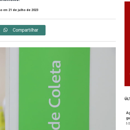
ão
em
21 de julho de 2023
Compartilhar
ÚL
Ag
ga
5 