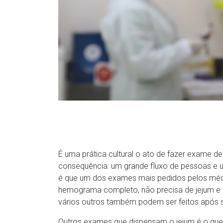
É uma prática cultural o ato de fazer exame d
consequência: um grande fluxo de pessoas e 
é que um dos exames mais pedidos pelos médi
hemograma completo, não precisa de jejum e 
vários outros também podem ser feitos após s
Outros exames que dispensam o jejum é o que av