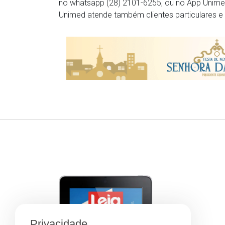
no whatsapp (28) 2101-6255, ou no App Unimed 
Unimed atende também clientes particulares e d
Privacidade