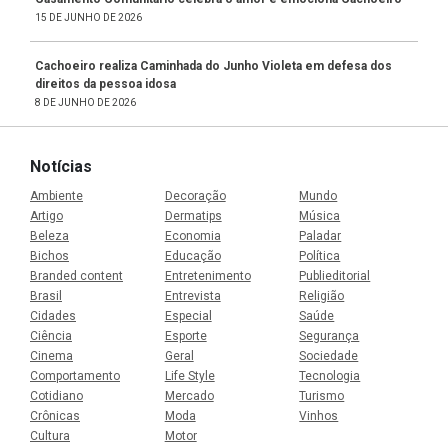
15 DE JUNHO DE 2026
Cachoeiro realiza Caminhada do Junho Violeta em defesa dos
direitos da pessoa idosa
8 DE JUNHO DE 2026
Notícias
Ambiente
Decoração
Mundo
Artigo
Dermatips
Música
Beleza
Economia
Paladar
Bichos
Educação
Política
Branded content
Entretenimento
Publieditorial
Brasil
Entrevista
Religião
Cidades
Especial
Saúde
Ciência
Esporte
Segurança
Cinema
Geral
Sociedade
Comportamento
Life Style
Tecnologia
Cotidiano
Mercado
Turismo
Crônicas
Moda
Vinhos
Cultura
Motor