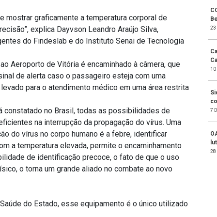
CO
 de mostrar graficamente a temperatura corporal de
B
ecisão”, explica Dayvson Leandro Araújo Silva,
23
gentes do Findeslab e do Instituto Senai de Tecnologia
Ca
Ca
ao Aeroporto de Vitória é encaminhado à câmera, que
10
inal de alerta caso o passageiro esteja com uma
 levado para o atendimento médico em uma área restrita
Si
co
á constatado no Brasil, todas as possibilidades de
7 
ficientes na interrupção da propagação do vírus. Uma
o do vírus no corpo humano é a febre, identificar
OA
lu
om a temperatura elevada, permite o encaminhamento
28
lidade de identificação precoce, o fato de que o uso
sico, o torna um grande aliado no combate ao novo
Saúde do Estado, esse equipamento é o único utilizado