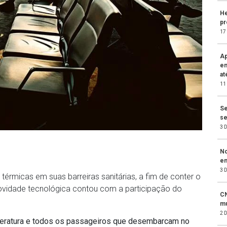
He
pr
17
Ap
em
at
11
Se
se
3 
No
e
3 
 térmicas em suas barreiras sanitárias, a fim de conter o
ovidade tecnológica contou com a participação do
CN
m
2 
eratura e todos os passageiros que desembarcam no