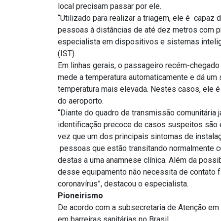
local precisam passar por ele.
“Utilizado para realizar a triagem, ele é capaz
pessoas à distâncias de até dez metros com pr
especialista em dispositivos e sistemas inteli
(IST).
Em linhas gerais, o passageiro recém-chegado 
mede a temperatura automaticamente e dá um s
temperatura mais elevada. Nestes casos, ele é
do aeroporto.
“Diante do quadro de transmissão comunitária j
identificação precoce de casos suspeitos são e
vez que um dos principais sintomas de instalaçã
pessoas que estão transitando normalmente c
destas a uma anamnese clínica. Além da possibi
desse equipamento não necessita de contato fí
coronavírus”, destacou o especialista.
Pioneirismo
De acordo com a subsecretaria de Atenção em 
em barreiras sanitárias no Brasil.