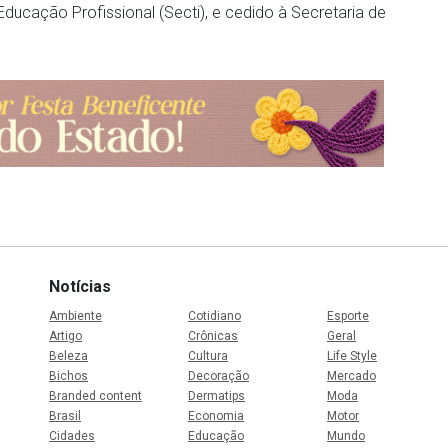
Educação Profissional (Secti), e cedido à Secretaria de
Notícias
Ambiente
Cotidiano
Esporte
Artigo
Crônicas
Geral
Beleza
Cultura
Life Style
Bichos
Decoração
Mercado
Branded content
Dermatips
Moda
Brasil
Economia
Motor
Cidades
Educação
Mundo