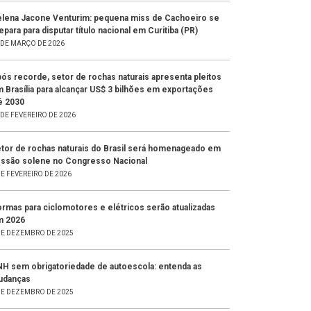
lena Jacone Venturim: pequena miss de Cachoeiro se
epara para disputar título nacional em Curitiba (PR)
 DE MARÇO DE 2026
ós recorde, setor de rochas naturais apresenta pleitos
 Brasília para alcançar US$ 3 bilhões em exportações
é 2030
 DE FEVEREIRO DE 2026
tor de rochas naturais do Brasil será homenageado em
ssão solene no Congresso Nacional
DE FEVEREIRO DE 2026
rmas para ciclomotores e elétricos serão atualizadas
m 2026
DE DEZEMBRO DE 2025
H sem obrigatoriedade de autoescola: entenda as
udanças
DE DEZEMBRO DE 2025