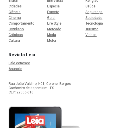
Brasil
Entrevista
Religião
Cidades
Especial
Saúde
Ciência
Esporte
Segurança
Cinema
Geral
Sociedade
Comportamento
Life Style
Tecnologia
Cotidiano
Mercado
Turismo
Crônicas
Moda
Vinhos
Cultura
Motor
Revista Leia
Fale conosco
Anúncie
Rua João Valdino, N01, Coronel Borges
Cachoeiro de Itapemirim - ES
CEP: 29306-010