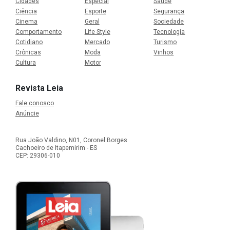
Cidades
Especial
Saúde
Ciência
Esporte
Segurança
Cinema
Geral
Sociedade
Comportamento
Life Style
Tecnologia
Cotidiano
Mercado
Turismo
Crônicas
Moda
Vinhos
Cultura
Motor
Revista Leia
Fale conosco
Anúncie
Rua João Valdino, N01, Coronel Borges
Cachoeiro de Itapemirim - ES
CEP: 29306-010