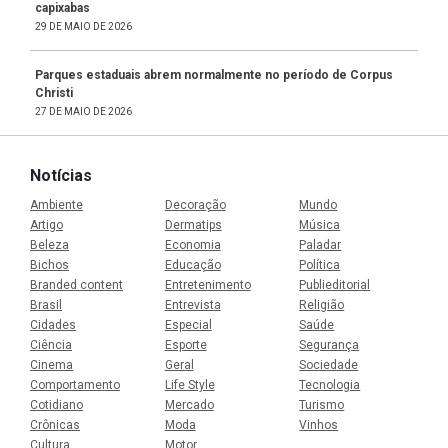
capixabas
29 DE MAIO DE 2026
Parques estaduais abrem normalmente no período de Corpus
Christi
27 DE MAIO DE 2026
Notícias
Ambiente
Decoração
Mundo
Artigo
Dermatips
Música
Beleza
Economia
Paladar
Bichos
Educação
Política
Branded content
Entretenimento
Publieditorial
Brasil
Entrevista
Religião
Cidades
Especial
Saúde
Ciência
Esporte
Segurança
Cinema
Geral
Sociedade
Comportamento
Life Style
Tecnologia
Cotidiano
Mercado
Turismo
Crônicas
Moda
Vinhos
Cultura
Motor