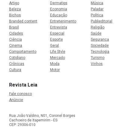
Artigo
Dermatips
Música
Beleza
Economia
Paladar
Bichos
Educação
Política
Branded content
Entretenimento
Publieditorial
Brasil
Entrevista
Religião
Cidades
Especial
Saúde
Ciência
Esporte
Segurança
Cinema
Geral
Sociedade
Comportamento
Life Style
Tecnologia
Cotidiano
Mercado
Turismo
Crônicas
Moda
Vinhos
Cultura
Motor
Revista Leia
Fale conosco
Anúncie
Rua João Valdino, N01, Coronel Borges
Cachoeiro de Itapemirim - ES
CEP: 29306-010