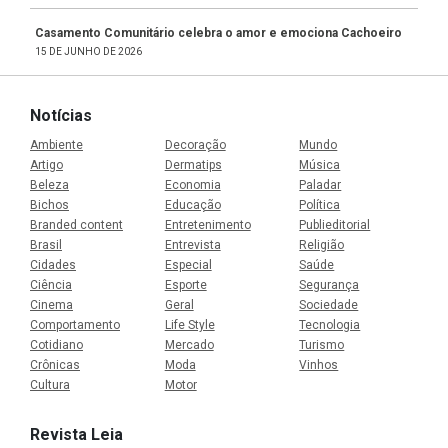
Casamento Comunitário celebra o amor e emociona Cachoeiro
15 DE JUNHO DE 2026
Notícias
Ambiente
Decoração
Mundo
Artigo
Dermatips
Música
Beleza
Economia
Paladar
Bichos
Educação
Política
Branded content
Entretenimento
Publieditorial
Brasil
Entrevista
Religião
Cidades
Especial
Saúde
Ciência
Esporte
Segurança
Cinema
Geral
Sociedade
Comportamento
Life Style
Tecnologia
Cotidiano
Mercado
Turismo
Crônicas
Moda
Vinhos
Cultura
Motor
Revista Leia