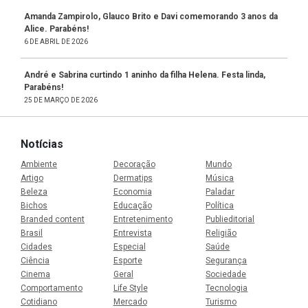
Amanda Zampirolo, Glauco Brito e Davi comemorando 3 anos da
Alice. Parabéns!
6 DE ABRIL DE 2026
André e Sabrina curtindo 1 aninho da filha Helena. Festa linda,
Parabéns!
25 DE MARÇO DE 2026
Notícias
Ambiente
Decoração
Mundo
Artigo
Dermatips
Música
Beleza
Economia
Paladar
Bichos
Educação
Política
Branded content
Entretenimento
Publieditorial
Brasil
Entrevista
Religião
Cidades
Especial
Saúde
Ciência
Esporte
Segurança
Cinema
Geral
Sociedade
Comportamento
Life Style
Tecnologia
Cotidiano
Mercado
Turismo