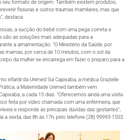
 seu formato de origem. Também existem produtos,
evenir fissuras e outros traumas mamilares, mas que
”, destaca.
essas, a sucção do bebê com uma pega correta e
as são as soluções mais adequadas para a
durante a amamentação. “O Ministério da Saúde, por
s mamas, por cerca de 10 minutos, com o sol da
corpo da mulher se encarrega em fazer o preparo para a
 infantil da Unimed Sul Capixaba, a médica Grazielle
na Prática, a Maternidade Unimed também vem
Capixaba, a cada 15 dias. “Oferecemos ainda uma visita
úrgico feita por vídeo chamada com uma enfermeira, que
íveis e responde às principais dúvidas das gestantes”,
a a sexta, das 8h às 17h, pelo telefone (28) 99993-1502.