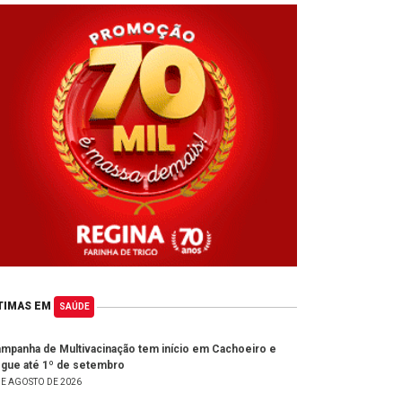
TIMAS EM
SAÚDE
mpanha de Multivacinação tem início em Cachoeiro e
gue até 1º de setembro
DE AGOSTO DE 2026