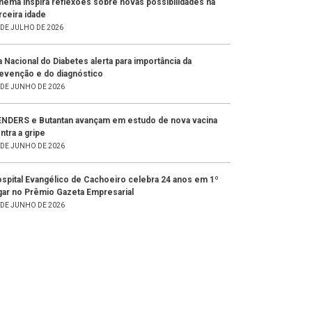
nema inspira reflexões sobre novas possibilidades na
rceira idade
 DE JULHO DE 2026
a Nacional do Diabetes alerta para importância da
evenção e do diagnóstico
 DE JUNHO DE 2026
NDERS e Butantan avançam em estudo de nova vacina
ntra a gripe
 DE JUNHO DE 2026
spital Evangélico de Cachoeiro celebra 24 anos em 1º
gar no Prêmio Gazeta Empresarial
 DE JUNHO DE 2026