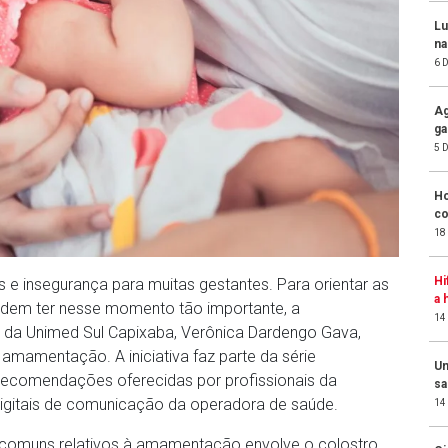
Lu
na
6 
Ag
ga
5 
Ho
co
18
Hi
e insegurança para muitas gestantes. Para orientar as
a 
dem ter nesse momento tão importante, a
14
da Unimed Sul Capixaba, Verônica Dardengo Gava,
 amamentação. A iniciativa faz parte da série
Un
 recomendações oferecidas por profissionais da
sa
igitais de comunicação da operadora de saúde.
14
comuns relativos à amamentação envolve o colostro,