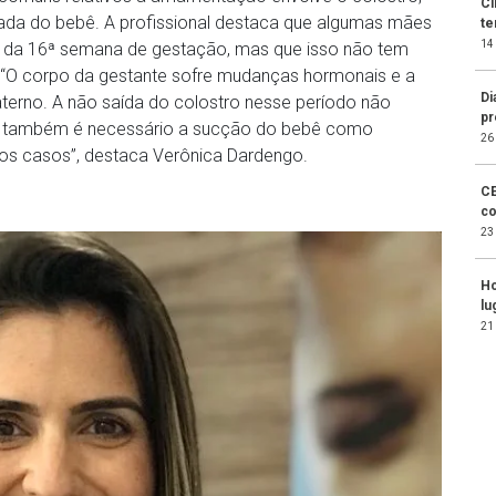
Ci
mada do bebê. A profissional destaca que algumas mães
te
14
ir da 16ª semana de gestação, mas que isso não tem
O corpo da gestante sofre mudanças hormonais e a
Di
terno. A não saída do colostro nesse período não
pr
ois também é necessário a sucção do bebê como
26
dos casos”, destaca Verônica Dardengo.
CE
co
23
Ho
lu
21