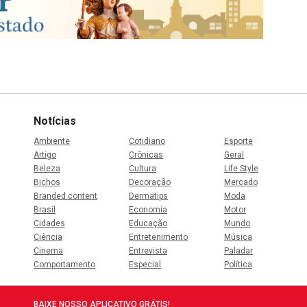
Notícias
Ambiente
Cotidiano
Esporte
Artigo
Crônicas
Geral
Beleza
Cultura
Life Style
Bichos
Decoração
Mercado
Branded content
Dermatips
Moda
Brasil
Economia
Motor
Cidades
Educação
Mundo
Ciência
Entretenimento
Música
Cinema
Entrevista
Paladar
Comportamento
Especial
Política
BAIXE NOSSO APLICATIVO GRÁTIS!