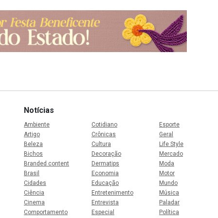
Notícias
Ambiente
Cotidiano
Esporte
Artigo
Crônicas
Geral
Beleza
Cultura
Life Style
Bichos
Decoração
Mercado
Branded content
Dermatips
Moda
Brasil
Economia
Motor
Cidades
Educação
Mundo
Ciência
Entretenimento
Música
Cinema
Entrevista
Paladar
Comportamento
Especial
Política