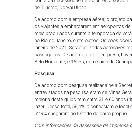
conta da necessidade de isolamento social im
de Turismo, Dorval Uliana.
De acordo com a empresa aérea, o projeto bati
os viajantes a embarcarem em aeroportos de
mais procurados durante a temporada de verão
no Rio de Janeiro, entre outros. Os voos ocor
janeiro de 2021. Serão utilizadas aeronaves
passageiros. De acordo com a empresa, haverá
Belo Horizonte, e 16h35, com saída de Guarapa
Pesquisa
De acordo com pesquisa realizada pela Secreta
entrevistados na pesquisa eram de Minas Gerai
maioria deste grupo tem entre 31 e 60 anos 
lazer. Desse total, 58,4% já conheciam o local
62,9% chegaram ao Estado de carro próprio.
Com informações da Assessoria de Imprensa d