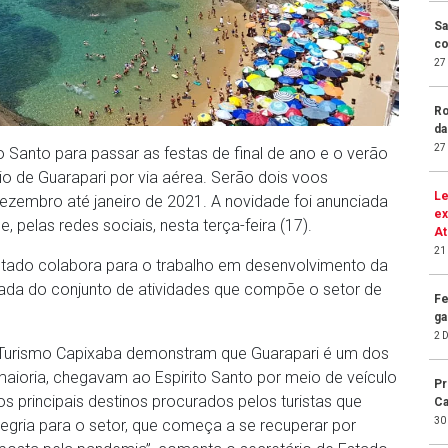
Sa
co
27
Ro
da
27
 Santo para passar as festas de final de ano e o verão
io de Guarapari por via aérea. Serão dois voos
Le
dezembro até janeiro de 2021. A novidade foi anunciada
ex
pelas redes sociais, nesta terça-feira (17).
At
21
stado colabora para o trabalho em desenvolvimento da
mada do conjunto de atividades que compõe o setor de
Fe
ga
2 
o Turismo Capixaba demonstram que Guarapari é um dos
maioria, chegavam ao Espirito Santo por meio de veículo
Pr
s principais destinos procurados pelos turistas que
Ca
30
gria para o setor, que começa a se recuperar por