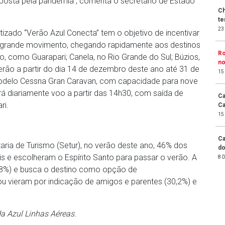
posta pela pandemia”, comenta o secretário de Estado
Ch
te
23
zado “Verão Azul Conecta” tem o objetivo de incentivar
 grande movimento, chegando rapidamente aos destinos
Ro
, como Guarapari; Canela, no Rio Grande do Sul; Búzios,
no
rerão a partir do dia 14 de dezembro deste ano até 31 de
15
 modelo Cessna Gran Caravan, com capacidade para nove
 diariamente voo a partir das 14h30, com saída de
Ca
ri.
Ca
15
Ca
ria de Turismo (Setur), no verão deste ano, 46% dos
do
s e escolheram o Espírito Santo para passar o verão. A
8 
(48%) e busca o destino como opção de
 ou vieram por indicação de amigos e parentes (30,2%) e
a Azul Linhas Aéreas.