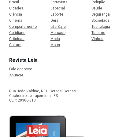
Brasil
Entrevista
Religião
Cidades
Especial
Saúde
Ciência
Esporte
Segurança
Cinema
Geral
Sociedade
Comportamento
Life Style
Tecnologia
Cotidiano
Mercado
Turismo
Crônicas
Moda
Vinhos
Cultura
Motor
Revista Leia
Fale conosco
Anúncie
Rua João Valdino, N01, Coronel Borges
Cachoeiro de Itapemirim - ES
CEP: 29306-010