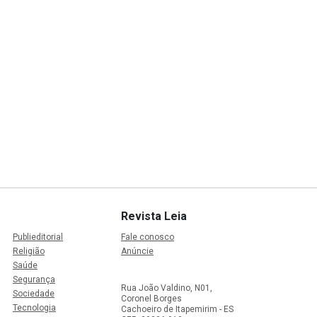
Revista Leia
Publieditorial
Fale conosco
Religião
Anúncie
Saúde
Segurança
Rua João Valdino, N01,
Sociedade
Coronel Borges
Tecnologia
Cachoeiro de Itapemirim - ES