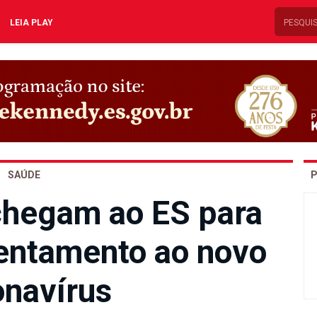
LEIA PLAY
SAÚDE
P
chegam ao ES para
rentamento ao novo
onavírus