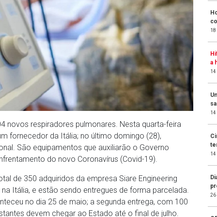
Ho
co
18
Hi
a 
14
Un
sa
14
 novos respiradores pulmonares. Nesta quarta-feira
m fornecedor da Itália; no último domingo (28),
Ci
te
nal. São equipamentos que auxiliarão o Governo
14
enfrentamento do novo Coronavírus (Covid-19).
otal de 350 adquiridos da empresa Siare Engineering
Di
pr
 na Itália, e estão sendo entregues de forma parcelada.
26
nteceu no dia 25 de maio; a segunda entrega, com 100
estantes devem chegar ao Estado até o final de julho.