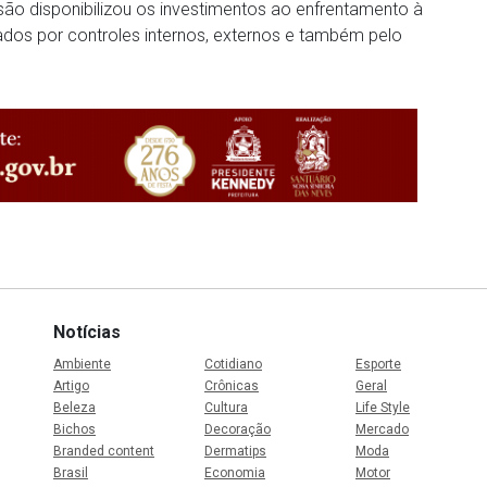
isão disponibilizou os investimentos ao enfrentamento à
ados por controles internos, externos e também pelo
Notícias
Ambiente
Cotidiano
Esporte
Artigo
Crônicas
Geral
Beleza
Cultura
Life Style
Bichos
Decoração
Mercado
Branded content
Dermatips
Moda
Brasil
Economia
Motor