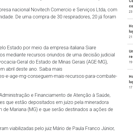
CE
co
presa nacional Novitech Comercio e Serviços Ltda, com
23
unidade. De uma compra de 30 respiradores, 20 já foram
Ho
lu
21
elo Estado por meio da empresa italiana Siare
Un
gos mediante recursos oriundos de uma decisão judicial
re
vocacia-Geral do Estado de Minas Gerais (AGE-MG),
19
em abril deste ano. Saiba mais
e-es-e-age-mg-conseguem-mais-recursos-para-combate-
Ho
lu
17
Administração e Financiamento de Atenção à Saúde,
ores que estão depositados em juízo pela mineradora
de Mariana (MG) e que serão destinados a ações de
am viabilizadas pelo juiz Mário de Paula Franco Júnior,