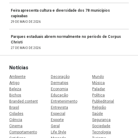
Feira apresenta cultura e diversidade dos 78 municípios
capixabas
29 DE MAIO DE 2026
Parques estaduais abrem normalmente no período de Corpus
Christi
27 DE MAIO DE 2026
Notícias
Ambiente
Decoração
Mundo
Artigo
Dermatips
Música
Beleza
Economia
Paladar
Bichos
Educação
Política
Branded content
Entretenimento
Publieditorial
Brasil
Entrevista
Religião
Cidades
Especial
Saúde
Ciência
Esporte
Segurança
Cinema
Geral
Sociedade
Comportamento
Life Style
Tecnologia