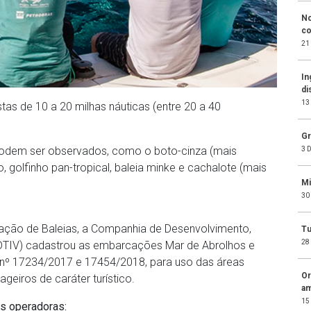
No
c
21
In
di
13
tas de 10 a 20 milhas náuticas (entre 20 a 40
Gr
podem ser observados, como o boto-cinza (mais
3 
, golfinho pan-tropical, baleia minke e cachalote (mais
Mi
30
ação de Baleias, a Companhia de Desenvolvimento,
Tu
28
(CDTIV) cadastrou as embarcações Mar de Abrolhos e
º 17234/2017 e 17454/2018, para uso das áreas
Or
eiros de caráter turístico.
a
15
s operadoras: