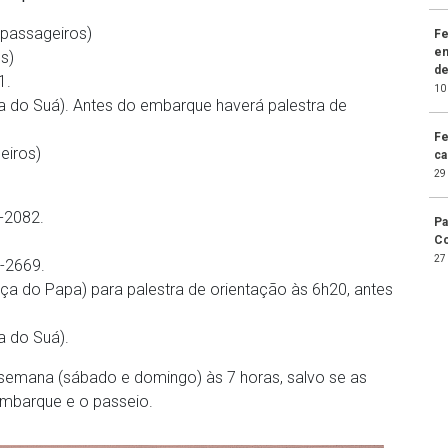
passageiros)
Fe
en
s)
de
1.
10
da do Suá). Antes do embarque haverá palestra de
Fe
eiros)
ca
29
1-2082.
Pa
Co
27
8-2669.
raça do Papa) para palestra de orientação às 6h20, antes
a do Suá).
e semana (sábado e domingo) às 7 horas, salvo se as
mbarque e o passeio.