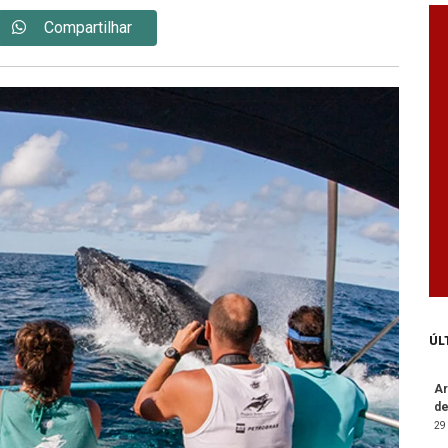
Compartilhar
ÚL
Ar
de
29