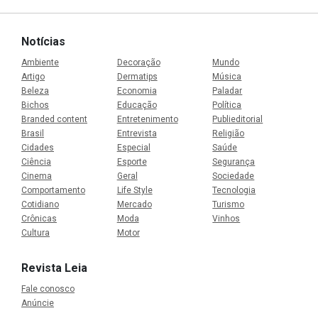
Notícias
Ambiente
Decoração
Mundo
Artigo
Dermatips
Música
Beleza
Economia
Paladar
Bichos
Educação
Política
Branded content
Entretenimento
Publieditorial
Brasil
Entrevista
Religião
Cidades
Especial
Saúde
Ciência
Esporte
Segurança
Cinema
Geral
Sociedade
Comportamento
Life Style
Tecnologia
Cotidiano
Mercado
Turismo
Crônicas
Moda
Vinhos
Cultura
Motor
Revista Leia
Fale conosco
Anúncie