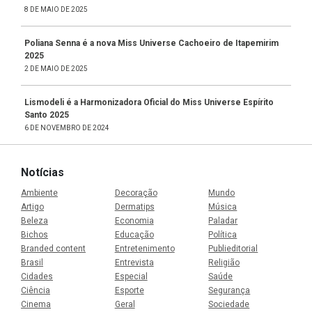
8 DE MAIO DE 2025
Poliana Senna é a nova Miss Universe Cachoeiro de Itapemirim
2025
2 DE MAIO DE 2025
Lismodeli é a Harmonizadora Oficial do Miss Universe Espírito
Santo 2025
6 DE NOVEMBRO DE 2024
Notícias
Ambiente
Decoração
Mundo
Artigo
Dermatips
Música
Beleza
Economia
Paladar
Bichos
Educação
Política
Branded content
Entretenimento
Publieditorial
Brasil
Entrevista
Religião
Cidades
Especial
Saúde
Ciência
Esporte
Segurança
Cinema
Geral
Sociedade