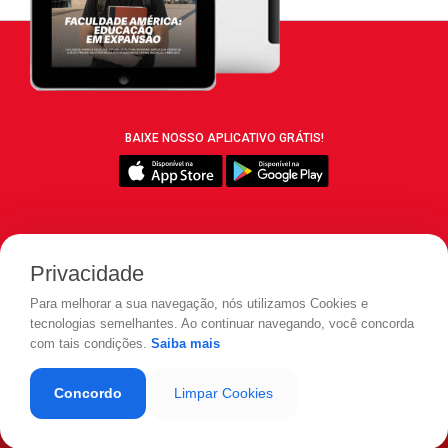
BAIXE NOSSO APLICATIVO GRÁTIS!
SIGA REVISTA LEIA:
Privacidade
Para melhorar a sua navegação, nós utilizamos Cookies e
tecnologias semelhantes. Ao continuar navegando, você concorda
com tais condições.
Saiba mais
© 2026 REVISTA LEIA - Todos os direitos reservados.
Concordo
Limpar Cookies
Desenvolvido por
LOAD