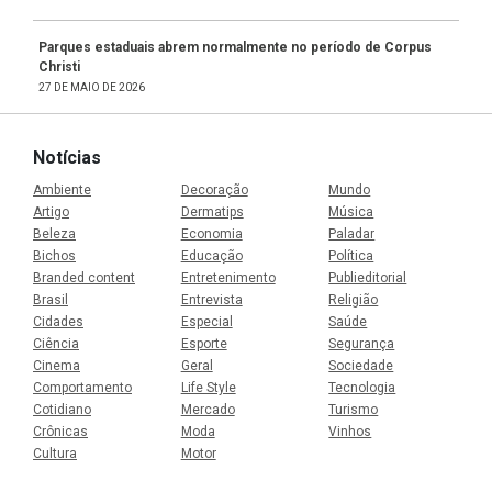
Parques estaduais abrem normalmente no período de Corpus
Christi
27 DE MAIO DE 2026
Notícias
Ambiente
Decoração
Mundo
Artigo
Dermatips
Música
Beleza
Economia
Paladar
Bichos
Educação
Política
Branded content
Entretenimento
Publieditorial
Brasil
Entrevista
Religião
Cidades
Especial
Saúde
Ciência
Esporte
Segurança
Cinema
Geral
Sociedade
Comportamento
Life Style
Tecnologia
Cotidiano
Mercado
Turismo
Crônicas
Moda
Vinhos
Cultura
Motor