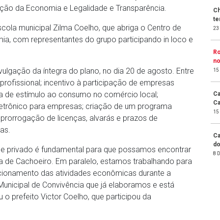
ação da Economia e Legalidade e Transparência.
Ch
te
scola municipal Zilma Coelho, que abriga o Centro de
23
a, com representantes do grupo participando in loco e
Ro
no
ulgação da íntegra do plano, no dia 20 de agosto. Entre
15
 profissional; incentivo à participação de empresas
 de estímulo ao consumo no comércio local;
Ca
Ca
letrônico para empresas; criação de um programa
15
rorrogação de licenças, alvarás e prazos de
as.
Ca
do
o e privado é fundamental para que possamos encontrar
8 
de Cachoeiro. Em paralelo, estamos trabalhando para
ncionamento das atividades econômicas durante a
unicipal de Convivência que já elaboramos e está
 o prefeito Victor Coelho, que participou da