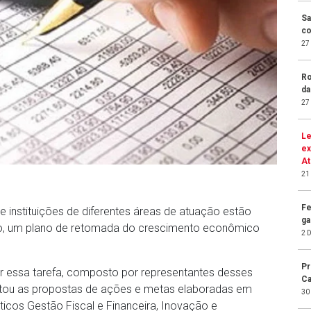
Sa
co
27
Ro
da
27
Le
ex
At
21
Fe
 e instituições de diferentes áreas de atuação estão
ga
ípio, um plano de retomada do crescimento econômico
2 
Pr
por essa tarefa, composto por representantes desses
Ca
entou as propostas de ações e metas elaboradas em
30
ticos Gestão Fiscal e Financeira, Inovação e