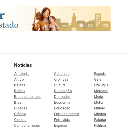
Notícias
Ambiente
Cotidiano
Esporte
Artigo
Crônicas
Geral
Beleza
Cultura
Life Style
Bichos
Decoração
Mercado
Branded content
Dermatips
Moda
Brasil
Economia
Motor
Cidades
Educação
Mundo
Ciência
Entretenimento
Música
Cinema
Entrevista
Paladar
Comportamento
Especial
Política