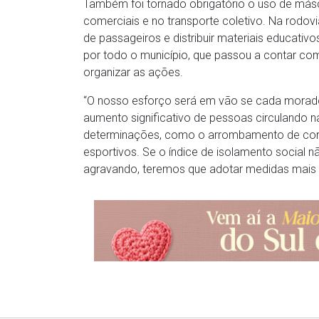
Também foi tornado obrigatório o uso de más
comerciais e no transporte coletivo. Na rodov
de passageiros e distribuir materiais educati
por todo o município, que passou a contar co
organizar as ações.
“O nosso esforço será em vão se cada morador
aumento significativo de pessoas circulando n
determinações, como o arrombamento de corr
esportivos. Se o índice de isolamento social n
agravando, teremos que adotar medidas mais res