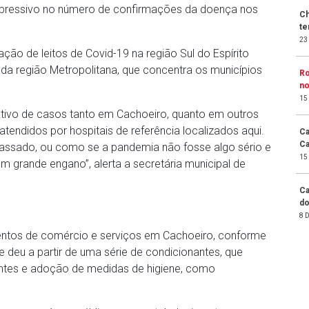
pressivo no número de confirmações da doença nos
Ch
te
23
ão de leitos de Covid-19 na região Sul do Espírito
da região Metropolitana, que concentra os municípios
Ro
no
15
ativo de casos tanto em Cachoeiro, quanto em outros
tendidos por hospitais de referência localizados aqui.
Ca
Ca
passado, ou como se a pandemia não fosse algo sério e
15
um grande engano”, alerta a secretária municipal de
Ca
do
8 
entos de comércio e serviços em Cachoeiro, conforme
se deu a partir de uma série de condicionantes, que
ientes e adoção de medidas de higiene, como