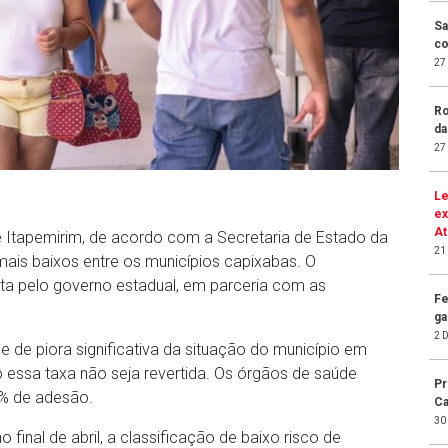
Sa
co
27
Ro
da
27
Le
ex
At
e Itapemirim, de acordo com a Secretaria de Estado da
21
ais baixos entre os municípios capixabas. O
ta pelo governo estadual, em parceria com as
Fe
ga
2 
de de piora significativa da situação do município em
 essa taxa não seja revertida. Os órgãos de saúde
Pr
0% de adesão.
Ca
30
final de abril, a classificação de baixo risco de