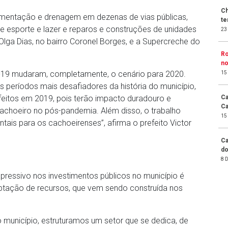
Ch
vimentação e drenagem em dezenas de vias públicas,
te
e esporte e lazer e reparos e construções de unidades
23
lga Dias, no bairro Coronel Borges, e a Supercreche do
Ro
no
d-19 mudaram, completamente, o cenário para 2020.
15
períodos mais desafiadores da história do município,
feitos em 2019, pois terão impacto duradouro e
Ca
Ca
achoeiro no pós-pandemia. Além disso, o trabalho
15
ais para os cachoeirenses”, afirma o prefeito Victor
Ca
do
8 
pressivo nos investimentos públicos no município é
aptação de recursos, que vem sendo construída nos
 município, estruturamos um setor que se dedica, de