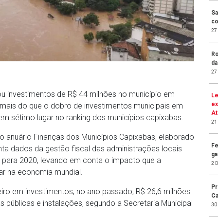
Sa
co
27
Ro
da
27
zou investimentos de R$ 44 milhões no município em
Le
ex
a mais do que o dobro de investimentos municipais em
At
em sétimo lugar no ranking dos municípios capixabas.
21
 anuário Finanças dos Municípios Capixabas, elaborado
Fe
ta dados da gestão fiscal das administrações locais
ga
s para 2020, levando em conta o impacto que a
2 
ar na economia mundial.
Pr
iro em investimentos, no ano passado, R$ 26,6 milhões
Ca
s públicas e instalações, segundo a Secretaria Municipal
30