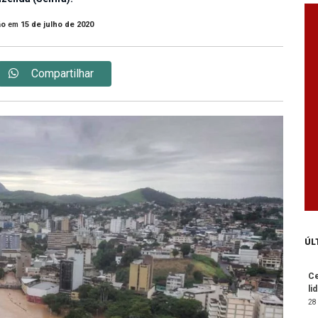
ão
em
15 de julho de 2020
Compartilhar
ÚL
Ce
li
28