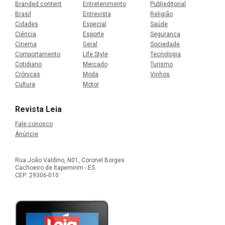
Branded content
Entretenimento
Publieditorial
Brasil
Entrevista
Religião
Cidades
Especial
Saúde
Ciência
Esporte
Segurança
Cinema
Geral
Sociedade
Comportamento
Life Style
Tecnologia
Cotidiano
Mercado
Turismo
Crônicas
Moda
Vinhos
Cultura
Motor
Revista Leia
Fale conosco
Anúncie
Rua João Valdino, N01, Coronel Borges
Cachoeiro de Itapemirim - ES
CEP: 29306-010