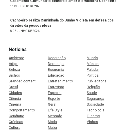
Casamento Comunitário celebra o amor e emociona Cachoeiro
15 DE JUNHO DE 2026
Cachoeiro realiza Caminhada do Junho Violeta em defesa dos
direitos da pessoa idosa
8 DE JUNHO DE 2026
Notícias
Ambiente
Decoração
Mundo
Artigo
Dermatips
Música
Beleza
Economia
Paladar
Bichos
Educação
Política
Branded content
Entretenimento
Publieditorial
Brasil
Entrevista
Religião
Cidades
Especial
Saúde
Ciência
Esporte
Segurança
Cinema
Geral
Sociedade
Comportamento
Life Style
Tecnologia
Cotidiano
Mercado
Turismo
Crônicas
Moda
Vinhos
Cultura
Motor