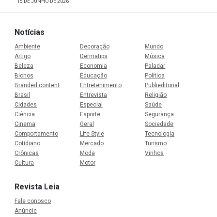
15 DE JUNHO DE 2026
Notícias
Ambiente
Decoração
Mundo
Artigo
Dermatips
Música
Beleza
Economia
Paladar
Bichos
Educação
Política
Branded content
Entretenimento
Publieditorial
Brasil
Entrevista
Religião
Cidades
Especial
Saúde
Ciência
Esporte
Segurança
Cinema
Geral
Sociedade
Comportamento
Life Style
Tecnologia
Cotidiano
Mercado
Turismo
Crônicas
Moda
Vinhos
Cultura
Motor
Revista Leia
Fale conosco
Anúncie