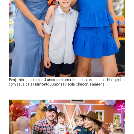
Benjamin comemorou 4 anos com uma festa linda e animada. No registro
com seus pais Humberto Junior e Priscila Chiecon. Parabéns!