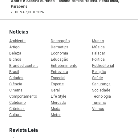
André e Sabrina curtindo 1 aninho da filha Helena. Festa linda,
Parabéns!
25 DE MARÇO DE 2026
Notícias
Ambiente
Decoração
Mundo
Artigo
Dermatips
Música
Beleza
Economia
Paladar
Bichos
Educação
Política
Branded content
Entretenimento
Publieditorial
Brasil
Entrevista
Religião
Cidades
Especial
Saúde
Ciência
Esporte
Segurança
Cinema
Geral
Sociedade
Comportamento
Life Style
Tecnologia
Cotidiano
Mercado
Turismo
Crônicas
Moda
Vinhos
Cultura
Motor
Revista Leia