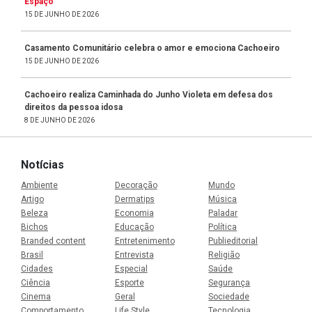
Espaço
15 DE JUNHO DE 2026
Casamento Comunitário celebra o amor e emociona Cachoeiro
15 DE JUNHO DE 2026
Cachoeiro realiza Caminhada do Junho Violeta em defesa dos
direitos da pessoa idosa
8 DE JUNHO DE 2026
Notícias
Ambiente
Decoração
Mundo
Artigo
Dermatips
Música
Beleza
Economia
Paladar
Bichos
Educação
Política
Branded content
Entretenimento
Publieditorial
Brasil
Entrevista
Religião
Cidades
Especial
Saúde
Ciência
Esporte
Segurança
Cinema
Geral
Sociedade
Comportamento
Life Style
Tecnologia