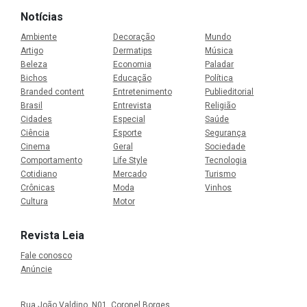
Notícias
Ambiente
Decoração
Mundo
Artigo
Dermatips
Música
Beleza
Economia
Paladar
Bichos
Educação
Política
Branded content
Entretenimento
Publieditorial
Brasil
Entrevista
Religião
Cidades
Especial
Saúde
Ciência
Esporte
Segurança
Cinema
Geral
Sociedade
Comportamento
Life Style
Tecnologia
Cotidiano
Mercado
Turismo
Crônicas
Moda
Vinhos
Cultura
Motor
Revista Leia
Fale conosco
Anúncie
Rua João Valdino, N01, Coronel Borges