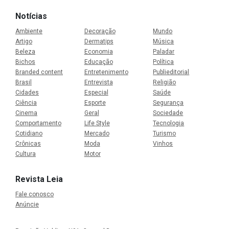
Notícias
Ambiente
Decoração
Mundo
Artigo
Dermatips
Música
Beleza
Economia
Paladar
Bichos
Educação
Política
Branded content
Entretenimento
Publieditorial
Brasil
Entrevista
Religião
Cidades
Especial
Saúde
Ciência
Esporte
Segurança
Cinema
Geral
Sociedade
Comportamento
Life Style
Tecnologia
Cotidiano
Mercado
Turismo
Crônicas
Moda
Vinhos
Cultura
Motor
Revista Leia
Fale conosco
Anúncie