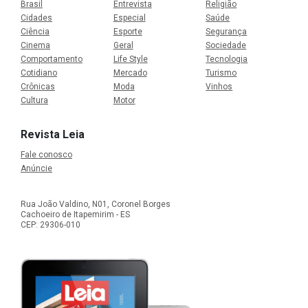
Brasil
Entrevista
Religião
Cidades
Especial
Saúde
Ciência
Esporte
Segurança
Cinema
Geral
Sociedade
Comportamento
Life Style
Tecnologia
Cotidiano
Mercado
Turismo
Crônicas
Moda
Vinhos
Cultura
Motor
Revista Leia
Fale conosco
Anúncie
Rua João Valdino, N01, Coronel Borges
Cachoeiro de Itapemirim - ES
CEP: 29306-010