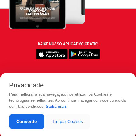
BAIXE NOSSO APLICATIVO GRÁTIS!
SIGA REVISTA LEIA:
Privacidade
Para melhorar a sua navegação, nós utilizamos Cookies e
tecnologias semelhantes. Ao continuar navegando, você concorda
com tais condições.
Saiba mais
© 2026 REVISTA LEIA - Todos os direitos reservados.
Concordo
Limpar Cookies
Desenvolvido por
LOAD