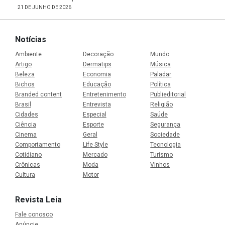
21 DE JUNHO DE 2026
Notícias
Ambiente
Decoração
Mundo
Artigo
Dermatips
Música
Beleza
Economia
Paladar
Bichos
Educação
Política
Branded content
Entretenimento
Publieditorial
Brasil
Entrevista
Religião
Cidades
Especial
Saúde
Ciência
Esporte
Segurança
Cinema
Geral
Sociedade
Comportamento
Life Style
Tecnologia
Cotidiano
Mercado
Turismo
Crônicas
Moda
Vinhos
Cultura
Motor
Revista Leia
Fale conosco
Anúncie