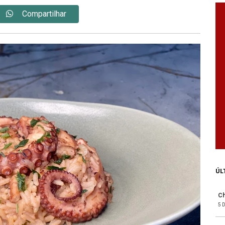
Compartilhar
ÚL
Ch
5 