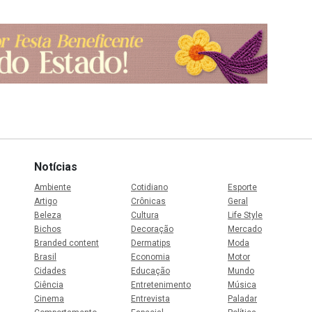
Notícias
Ambiente
Cotidiano
Esporte
Artigo
Crônicas
Geral
Beleza
Cultura
Life Style
Bichos
Decoração
Mercado
Branded content
Dermatips
Moda
Brasil
Economia
Motor
Cidades
Educação
Mundo
Ciência
Entretenimento
Música
Cinema
Entrevista
Paladar