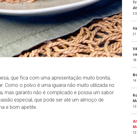
Tr
At
3 
Ha
21
Vi
ce
18
Bo
uesa, que fica com uma apresentação muito bonita,
14
ar. Como o polvo é uma iguaria não muito utilizada no
sta, mas garanto não é complicado e possui um sabor
Ro
 ocasião especial, que pode ser até um almoço de
Me
nha e bom apetite.
13
Ar
Mo
12