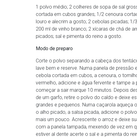
1 polvo médio; 2 colheres de sopa de sal gros
cortada em cubos grandes; 1/2 cenoura cortad
louro e alecrim a gosto; 2 cebolas picadas; 1
200 ml de vinho branco; 2 xícaras de chá de a
picados; sal e pimenta do reino a gosto.
Modo de preparo
Corte o polvo separando a cabeça dos tentácu
lave bem e reserve. Numa panela de pressão es
cebola cortada em cubos, a cenoura, o tomilho,
vermelho, adicione e água fervente e tampe a
começar a sair marque 10 minutos. Depois de
de um garfo, retire o polvo do caldo e deixe e
grandes e pequenos. Numa caçarola aqueça o 
o alho picado, a salsa picada, adicione o polv
mais um pouco. Acrescente o arroz e deixe su
com a panela tampada, mexendo de vez em qu
estiver al dente acerte o sal e a pimenta do re