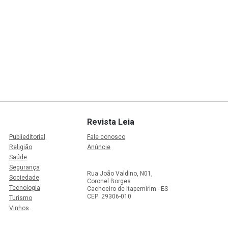
Revista Leia
Publieditorial
Fale conosco
Religião
Anúncie
Saúde
Segurança
Rua João Valdino, N01,
Sociedade
Coronel Borges
Tecnologia
Cachoeiro de Itapemirim - ES
CEP: 29306-010
Turismo
Vinhos