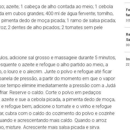
so; azeite; 1 cabeça de alho contada ao meio; 1 cebola
Fe
a em cubos grandes; 400 ml de água fervente; tomilho,
fa
/3 pimenta dedo de moça picada; 1 ramo de salsa picada;
3 
rroz; 2 dentes de alho picados; 2 tomates sem pele
Re
Sa
30
los, adicione sal grosso e massageie durante 5 minutos,
In
quente o azeite e refogue o alho partido ao meio, a
22
 o louro e o alecrim. Junte o polvo e refogue até ficar
 panela de pressão, a partir do momento em que o vapor
sse tempo elimine imediatamente a pressão com a Judá
sfriar. Reserve o caldo. Corte o polvo em pedaços
azeite e sue a cebola picada, a pimenta dedo de moça,
o e refogue bem, adicione o tomate e o vinho e refogue
ar, cubra com o caldo do cozimento do polvo e cozinhe
ando e acrescentando mais caldo. Quando o arroz
ino, misture. Acrescente mais salsa picada e sirva.