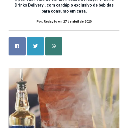
Drinks Delivery’, com cardápio exclusivo de bebidas
para consumo em casa.
Por:
Redação
em
27 de abril de 2020