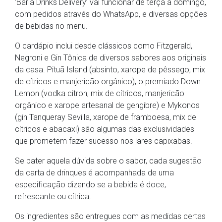
‘Barla Drinks Delivery’ vai funcionar de terça a domingo,
com pedidos através do WhatsApp, e diversas opções
de bebidas no menu.
O cardápio inclui desde clássicos como Fitzgerald,
Negroni e Gin Tônica de diversos sabores aos originais
da casa. Pituã Island (absinto, xarope de pêssego, mix
de cítricos e manjericão orgânico), o premiado Down
Lemon (vodka citron, mix de cítricos, manjericão
orgânico e xarope artesanal de gengibre) e Mykonos
(gin Tanqueray Sevilla, xarope de framboesa, mix de
cítricos e abacaxi) são algumas das exclusividades
que prometem fazer sucesso nos lares capixabas.
Se bater aquela dúvida sobre o sabor, cada sugestão
da carta de drinques é acompanhada de uma
especificação dizendo se a bebida é doce,
refrescante ou cítrica.
Os ingredientes são entregues com as medidas certas