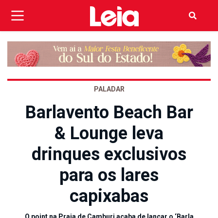
PALADAR
Barlavento Beach Bar
& Lounge leva
drinques exclusivos
para os lares
capixabas
O point na Praia de Camburi acaba de lançar o ‘Barla