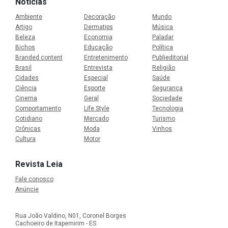
Notícias
Ambiente
Decoração
Mundo
Artigo
Dermatips
Música
Beleza
Economia
Paladar
Bichos
Educação
Política
Branded content
Entretenimento
Publieditorial
Brasil
Entrevista
Religião
Cidades
Especial
Saúde
Ciência
Esporte
Segurança
Cinema
Geral
Sociedade
Comportamento
Life Style
Tecnologia
Cotidiano
Mercado
Turismo
Crônicas
Moda
Vinhos
Cultura
Motor
Revista Leia
Fale conosco
Anúncie
Rua João Valdino, N01, Coronel Borges
Cachoeiro de Itapemirim - ES