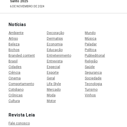
Santo 2025
6 DE NOVEMBRO DE 2024
Notícias
Ambiente
Decoração
Mundo
Artigo
Dermatips
Música
Beleza
Economia
Paladar
Bichos
Educação
Política
Branded content
Entretenimento
Publieditorial
Brasil
Entrevista
Religião
Cidades
Especial
Saúde
Ciência
Esporte
Segurança
Cinema
Geral
Sociedade
Comportamento
Life Style
Tecnologia
Cotidiano
Mercado
Turismo
Crônicas
Moda
Vinhos
Cultura
Motor
Revista Leia
Fale conosco