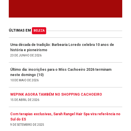
ÚLTIMAS EM
BELEZA
Uma década de tradição: Barbearia Loredo celebra 10 anos de
história e pioneirismo
23 DE JUNHO DE 2026
Último dia: inscrições para o Miss Cachoeiro 2026 terminam
neste domingo (10)
10 DE MAIO DE 2026
WEPINK AGORA TAMBÉM NO SHOPPING CACHOEIRO
15 DE ABRIL DE 2026
Com terapias exclusivas, Sarah Rangel Hair Spa vira referência no
Sul do ES
9 DE SETEMBRO DE 2025