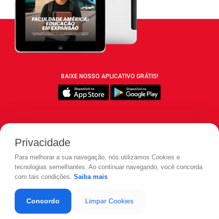
BAIXE NOSSO APLICATIVO GRÁTIS!
SIGA REVISTA LEIA:
Privacidade
Para melhorar a sua navegação, nós utilizamos Cookies e
tecnologias semelhantes. Ao continuar navegando, você concorda
com tais condições.
Saiba mais
© 2026 REVISTA LEIA - Todos os direitos reservados.
Concordo
Limpar Cookies
Desenvolvido por
LOAD