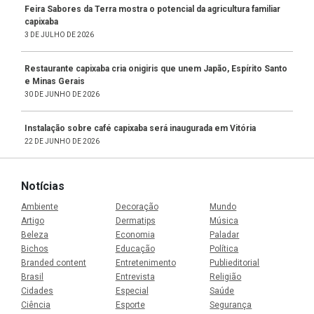
Feira Sabores da Terra mostra o potencial da agricultura familiar
capixaba
3 DE JULHO DE 2026
Restaurante capixaba cria onigiris que unem Japão, Espírito Santo
e Minas Gerais
30 DE JUNHO DE 2026
Instalação sobre café capixaba será inaugurada em Vitória
22 DE JUNHO DE 2026
Notícias
Ambiente
Decoração
Mundo
Artigo
Dermatips
Música
Beleza
Economia
Paladar
Bichos
Educação
Política
Branded content
Entretenimento
Publieditorial
Brasil
Entrevista
Religião
Cidades
Especial
Saúde
Ciência
Esporte
Segurança