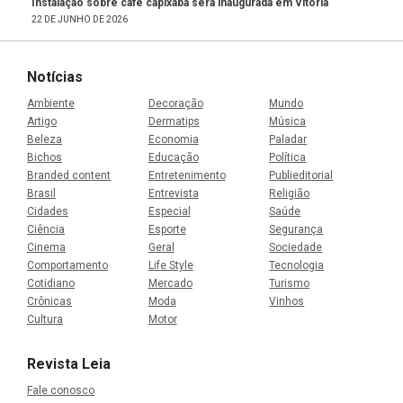
Instalação sobre café capixaba será inaugurada em Vitória
22 DE JUNHO DE 2026
Notícias
Ambiente
Decoração
Mundo
Artigo
Dermatips
Música
Beleza
Economia
Paladar
Bichos
Educação
Política
Branded content
Entretenimento
Publieditorial
Brasil
Entrevista
Religião
Cidades
Especial
Saúde
Ciência
Esporte
Segurança
Cinema
Geral
Sociedade
Comportamento
Life Style
Tecnologia
Cotidiano
Mercado
Turismo
Crônicas
Moda
Vinhos
Cultura
Motor
Revista Leia
Fale conosco