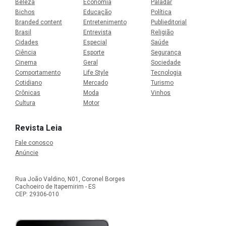
Beleza
Economia
Paladar
Bichos
Educação
Política
Branded content
Entretenimento
Publieditorial
Brasil
Entrevista
Religião
Cidades
Especial
Saúde
Ciência
Esporte
Segurança
Cinema
Geral
Sociedade
Comportamento
Life Style
Tecnologia
Cotidiano
Mercado
Turismo
Crônicas
Moda
Vinhos
Cultura
Motor
Revista Leia
Fale conosco
Anúncie
Rua João Valdino, N01, Coronel Borges
Cachoeiro de Itapemirim - ES
CEP: 29306-010