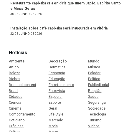
Restaurante capixaba cria onigiris que unem Japão, Espírito Santo
e Minas Gerais
30 DE JUNHO DE 2026
Instalação sobre café capixaba será inaugurada em Vitória
22 DE JUNHO DE 2026
Notícias
Ambiente
Decoração
Mundo
Artigo
Dermatips
Música
Beleza
Economia
Paladar
Bichos
Educação
Política
Branded content
Entretenimento
Publieditorial
Brasil
Entrevista
Religião
Cidades
Especial
Saúde
Ciência
Esporte
Segurança
Cinema
Geral
Sociedade
Comportamento
Life Style
Tecnologia
Cotidiano
Mercado
Turismo
Crônicas
Moda
Vinhos