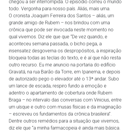
chegou a ser interrompida. O episódio correu o mundo
todo. Vergonha para nosso país. Aliás, mais uma.
O cronista Joaquim Ferreira dos Santos – aliás, um
grande amigo de Rubem – nos brindou com uma
crônica que pode ser invocada neste momento no
qual vivemos. Diz ele que que “De vez quando, e
aconteceu semana passada, o bicho pega, a
insensatez desgoverna os despropósitos, a inspiração
bloqueia todas as teclas do texto, e é aí que não resta
outro recurso. Eu me anuncio na portaria do edifício
Gravatá, na rua Barão da Torre, em Ipanema, e depois
de autorizado pego o elevador até o 13ª andar. Subo
um lance de escada, respiro fundo a emoção e
adentro o apartamento de cobertura onde Rubem
Braga – no intervalo das conversas com Vinicius, entre
um uísque e outro com musas físicas e da imaginação
– escreveu os fundamentos da crônica brasileira”.
Dentre outros remédios para a situação que vivemos,
diz ele que “a minha farmacopeia é ainda mais básica.