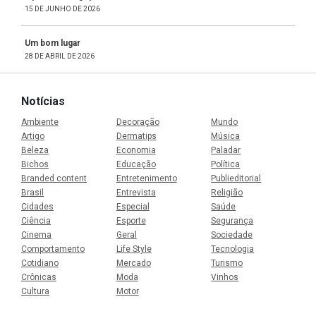
15 DE JUNHO DE 2026
Um bom lugar
28 DE ABRIL DE 2026
Notícias
Ambiente
Decoração
Mundo
Artigo
Dermatips
Música
Beleza
Economia
Paladar
Bichos
Educação
Política
Branded content
Entretenimento
Publieditorial
Brasil
Entrevista
Religião
Cidades
Especial
Saúde
Ciência
Esporte
Segurança
Cinema
Geral
Sociedade
Comportamento
Life Style
Tecnologia
Cotidiano
Mercado
Turismo
Crônicas
Moda
Vinhos
Cultura
Motor