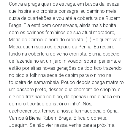
Contra a praga que nos estraga, em busca da leveza
que inspira e o cronista consagra, eu caminho meia
dúzia de quarteirões e vou até a cobertura de Rubem
Braga. Ela está bem conservada, ainda mais bonita
com os carinhos femininos de sua atual moradora,
Maria do Carmo, a nora do cronista. (…) Há quem vá à
Meca, quem suba os degraus da Penha. Eu respiro
fundo na cobertura do velho cronista. É uma espécie
de fazenda no ar, um jardim voador sobre Ipanema, e
estão por ali as novas gerações de tico-tico trazendo
no bico a folhinha seca de capim para o ninho na
touceira de samambaia. Pouco depois chega matreiro
um pássaro preto, desses que chamam de chopim, e
ele não traz nada no bico, dá apenas uma olhada em
como o tico-tico constrói o ninho”. Nós,
cachoeirenses, temos a nossa farmacopeia própria.
Vamos à Bienal Rubem Braga. E fica o convite,
Joaquim. Se não vier nessa, venha para a próxima.