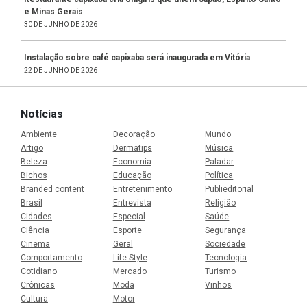
e Minas Gerais
30 DE JUNHO DE 2026
Instalação sobre café capixaba será inaugurada em Vitória
22 DE JUNHO DE 2026
Notícias
Ambiente
Decoração
Mundo
Artigo
Dermatips
Música
Beleza
Economia
Paladar
Bichos
Educação
Política
Branded content
Entretenimento
Publieditorial
Brasil
Entrevista
Religião
Cidades
Especial
Saúde
Ciência
Esporte
Segurança
Cinema
Geral
Sociedade
Comportamento
Life Style
Tecnologia
Cotidiano
Mercado
Turismo
Crônicas
Moda
Vinhos
Cultura
Motor