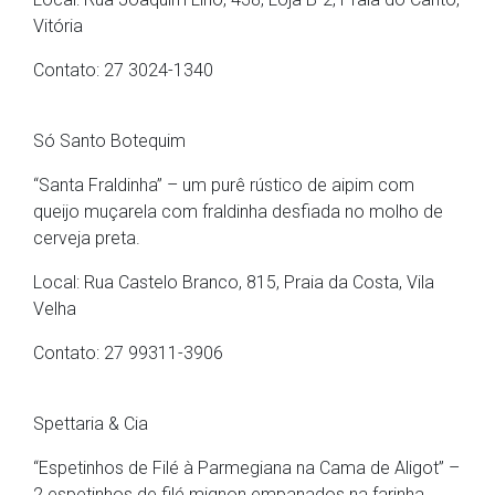
Vitória
Contato: 27 3024-1340
Só Santo Botequim
“Santa Fraldinha” – um purê rústico de aipim com
queijo muçarela com fraldinha desfiada no molho de
cerveja preta.
Local: Rua Castelo Branco, 815, Praia da Costa, Vila
Velha
Contato: 27 99311-3906
Spettaria & Cia
“Espetinhos de Filé à Parmegiana na Cama de Aligot” –
2 espetinhos de filé mignon empanados na farinha