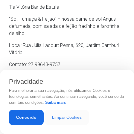
Tia Vitória Bar de Estufa
“Sol, Fumaça & Feijão” – nossa carne de sol Angus
defumada, com salada de feijão fradinho e farofinha
de alho.
Local: Rua Júlia Lacourt Penna, 620, Jardim Camburi,
Vitória
Contato: 27 99643-9757
Privacidade
XanDeco na Garagem
Para melhorar a sua navegação, nós utilizamos Cookies e
“X-Maravilha” – baguete de 20 cm com molho de alho-
tecnologias semelhantes. Ao continuar navegando, você concorda
poró, costela de boi, vinagrete, farofa, muçarela por
com tais condições.
Saiba mais
cima e é assado.
Concordo
Limpar Cookies
Local: Rua Rui Barbosa, 82, Alto Lage, Cariacica
Contato: 27 99204-4664