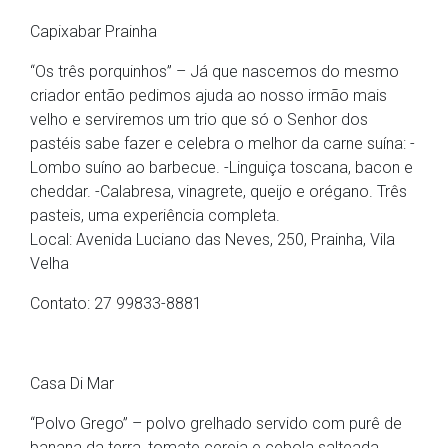
Capixabar Prainha
“Os três porquinhos” – Já que nascemos do mesmo
criador então pedimos ajuda ao nosso irmão mais
velho e serviremos um trio que só o Senhor dos
pastéis sabe fazer e celebra o melhor da carne suína: -
Lombo suíno ao barbecue. -Linguiça toscana, bacon e
cheddar. -Calabresa, vinagrete, queijo e orégano. Três
pasteis, uma experiência completa.
Local: Avenida Luciano das Neves, 250, Prainha, Vila
Velha
Contato: 27 99833-8881
Casa Di Mar
“Polvo Grego” – polvo grelhado servido com purê de
banana da terra, tomate cereja e cebola salteada.