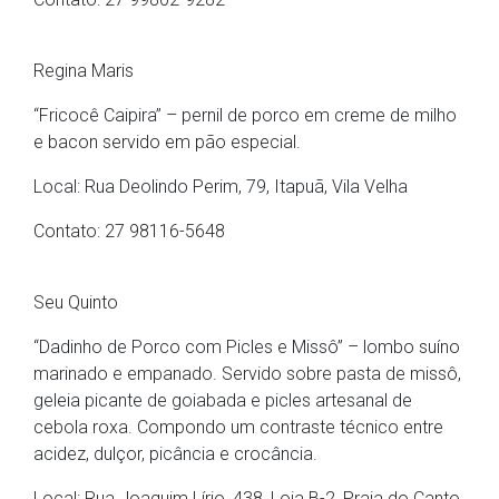
Regina Maris
“Fricocê Caipira” – pernil de porco em creme de milho
e bacon servido em pão especial.
Local: Rua Deolindo Perim, 79, Itapuã, Vila Velha
Contato: 27 98116-5648
Seu Quinto
“Dadinho de Porco com Picles e Missô” – lombo suíno
marinado e empanado. Servido sobre pasta de missô,
geleia picante de goiabada e picles artesanal de
cebola roxa. Compondo um contraste técnico entre
acidez, dulçor, picância e crocância.
Local: Rua Joaquim Lírio, 438, Loja B-2, Praia do Canto,