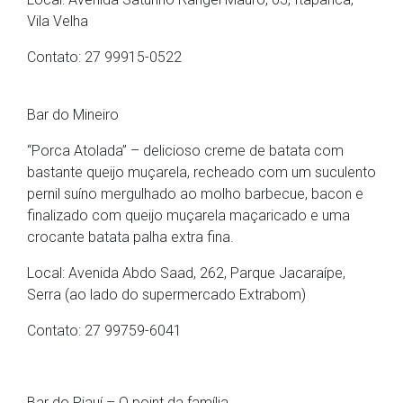
Vila Velha
Contato: 27 99915-0522
Bar do Mineiro
“Porca Atolada” – delicioso creme de batata com
bastante queijo muçarela, recheado com um suculento
pernil suíno mergulhado ao molho barbecue, bacon e
finalizado com queijo muçarela maçaricado e uma
crocante batata palha extra fina.
Local: Avenida Abdo Saad, 262, Parque Jacaraípe,
Serra (ao lado do supermercado Extrabom)
Contato: 27 99759-6041
Bar do Piauí – O point da família