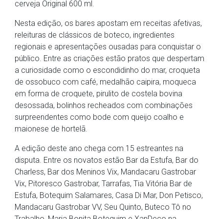
cerveja Original 600 ml.
Nesta edição, os bares apostam em receitas afetivas,
releituras de clássicos de boteco, ingredientes
regionais e apresentações ousadas para conquistar o
público. Entre as criações estão pratos que despertam
a curiosidade como o escondidinho do mar, croqueta
de ossobuco com café, medalhão caipira, moqueca
em forma de croquete, pirulito de costela bovina
desossada, bolinhos recheados com combinações
surpreendentes como bode com queijo coalho e
maionese de hortelã.
A edição deste ano chega com 15 estreantes na
disputa. Entre os novatos estão Bar da Estufa, Bar do
Charless, Bar dos Meninos Vix, Mandacaru Gastrobar
Vix, Pitoresco Gastrobar, Tarrafas, Tia Vitória Bar de
Estufa, Botequim Salamares, Casa Di Mar, Don Petisco,
Mandacaru Gastrobar VV, Seu Quinto, Buteco Tô no
Trabalho, Maria Bonita Botequim e XanDeco na