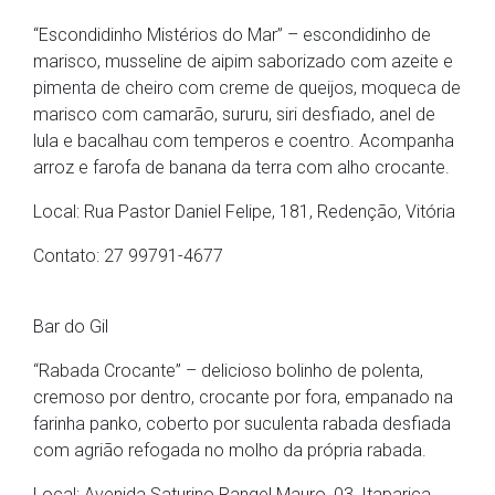
“Escondidinho Mistérios do Mar” – escondidinho de
marisco, musseline de aipim saborizado com azeite e
pimenta de cheiro com creme de queijos, moqueca de
marisco com camarão, sururu, siri desfiado, anel de
lula e bacalhau com temperos e coentro. Acompanha
arroz e farofa de banana da terra com alho crocante.
Local: Rua Pastor Daniel Felipe, 181, Redenção, Vitória
Contato: 27 99791-4677
Bar do Gil
“Rabada Crocante” – delicioso bolinho de polenta,
cremoso por dentro, crocante por fora, empanado na
farinha panko, coberto por suculenta rabada desfiada
com agrião refogada no molho da própria rabada.
Local: Avenida Saturino Rangel Mauro, 03, Itaparica,